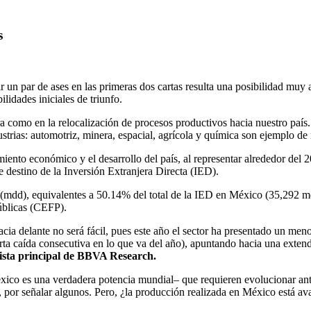
s
 un par de ases en las primeras dos cartas resulta una posibilidad muy
lidades iniciales de triunfo.
ura como en la relocalización de procesos productivos hacia nuestro paí
ustrias: automotriz, minera, espacial, agrícola y química son ejemplo d
imiento económico y el desarrollo del país, al representar alrededor del
e destino de la Inversión Extranjera Directa (IED).
s (mdd), equivalentes a 50.14% del total de la IED en México (35,292 
úblicas (CEFP).
acia delante no será fácil, pues este año el sector ha presentado un m
caída consecutiva en lo que va del año), apuntando hacia una extendi
ista principal de BBVA Research.
xico es una verdadera potencia mundial– que requieren evolucionar ante
 por señalar algunos. Pero, ¿la producción realizada en México está av