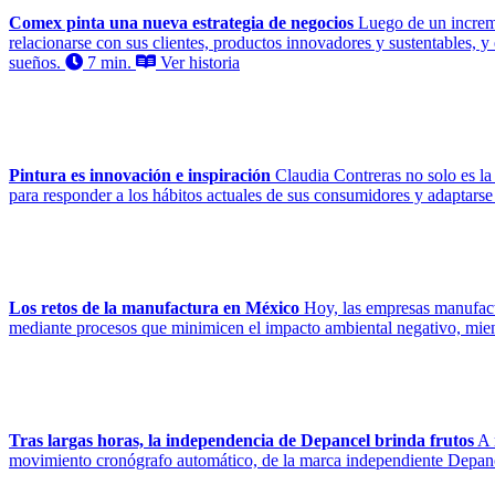
Comex pinta una nueva estrategia de negocios
Luego de un increm
relacionarse con sus clientes, productos innovadores y sustentables, y
sueños.
7 min.
Ver historia
Pintura es innovación e inspiración
Claudia Contreras no solo es la
para responder a los hábitos actuales de sus consumidores y adaptarse
Los retos de la manufactura en México
Hoy, las empresas manufact
mediante procesos que minimicen el impacto ambiental negativo, mientr
Tras largas horas, la independencia de Depancel brinda frutos
A 
movimiento cronógrafo automático, de la marca independiente Depancel