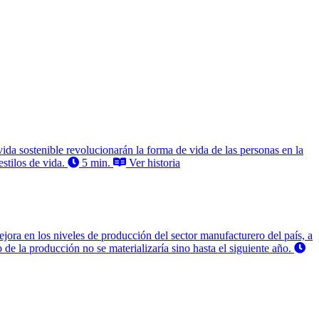
vida sostenible revolucionarán la forma de vida de las personas en la
stilos de vida.
5 min.
Ver historia
jora en los niveles de producción del sector manufacturero del país, a
e la producción no se materializaría sino hasta el siguiente año.