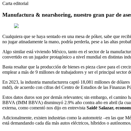
Carta editorial
Manufactura & nearshoring, nuestro gran par de ase
Cualquiera que se haya sentado en una mesa de póker, sabe que recibir
no jugar atinadamente la mano, podría perderla, pese a las altas probabi
Algo similar está viviendo México, tanto en el sector de la manufact
convertido en un jugador protagónico a nivel mundial en distintas ind
Basta resaltar que la producción de bienes es pieza clave para el crec
emplear a más de 9 millones de trabajadores y ser el principal sector d
En 2023, la industria manufacturera captó 18,081 millones de dólare
mdd), de acuerdo con cifras del Centro de Estudios de las Finanzas P
Estos datos duros son por demás relevantes; sin embargo, el camino h
BBVA (IMM BBVA) disminuyó 2.9% año contra año en abril (la cuarta 
externa, como comentó nos dijo en entrevista
Saidé Salazar, econom
Adicionalmente, existen industrias como la automotriz –en las que Mé
está demandando cada día más autos eléctricos, híbridos o autónomos,