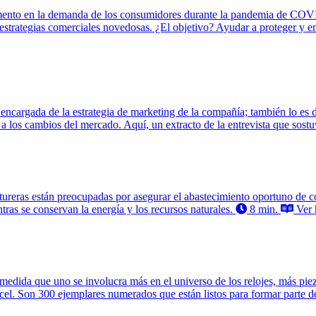
ento en la demanda de los consumidores durante la pandemia de COV
 estrategias comerciales novedosas. ¿El objetivo? Ayudar a proteger y emb
 encargada de la estrategia de marketing de la compañía; también lo es d
 a los cambios del mercado. Aquí, un extracto de la entrevista que sostu
ureras están preocupadas por asegurar el abastecimiento oportuno de co
as se conservan la energía y los recursos naturales.
8 min.
Ver h
medida que uno se involucra más en el universo de los relojes, más pie
. Son 300 ejemplares numerados que están listos para formar parte de l