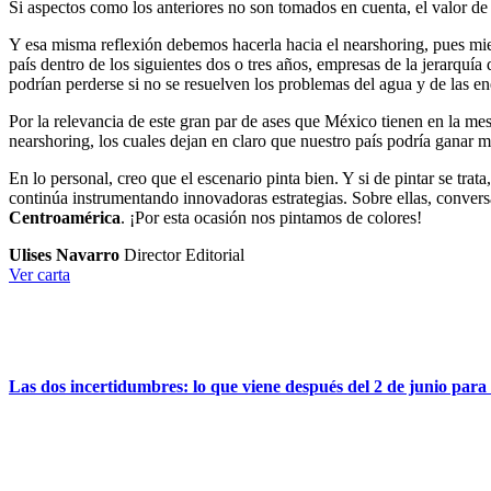
Si aspectos como los anteriores no son tomados en cuenta, el valor de
Y esa misma reflexión debemos hacerla hacia el nearshoring, pues mie
país dentro de los siguientes dos o tres años, empresas de la jerarqu
podrían perderse si no se resuelven los problemas del agua y de las e
Por la relevancia de este gran par de ases que México tienen en la mes
nearshoring, los cuales dejan en claro que nuestro país podría ganar
En lo personal, creo que el escenario pinta bien. Y si de pintar se trat
continúa instrumentando innovadoras estrategias. Sobre ellas, conve
Centroamérica
. ¡Por esta ocasión nos pintamos de colores!
Ulises Navarro
Director Editorial
Ver carta
Las dos incertidumbres: lo que viene después del 2 de junio par