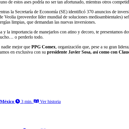
 uno de estos ases podría no ser tan afortunado, mientras otros competi
ntras la Secretaría de Economía (SE) identificó 370 anuncios de invers
ía de Veolia (proveedor líder mundial de soluciones medioambientales) 
nergías limpias, que demandan las nuevas inversiones.
a y la importancia de manejarlos con atino y decoro, te presentamos dos
 mucho… o perderlo todo.
a, nadie mejor que
PPG Comex
, organización que, pese a su gran lider
rsamos en exclusiva con su
presidente Javier Sosa, así como con Cla
a México
3 min.
Ver historia