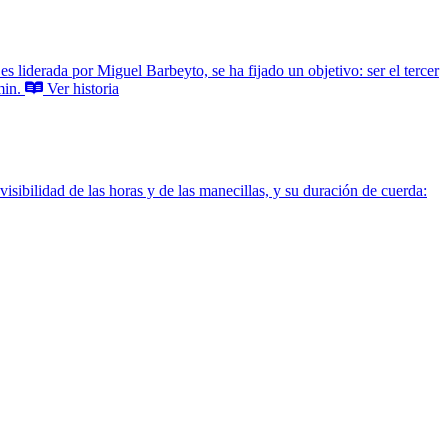
 liderada por Miguel Barbeyto, se ha fijado un objetivo: ser el tercer
in.
Ver historia
isibilidad de las horas y de las manecillas, y su duración de cuerda: