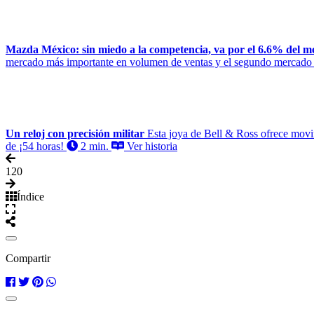
Mazda México: sin miedo a la competencia, va por el 6.6% del m
mercado más importante en volumen de ventas y el segundo mercado 
Un reloj con precisión militar
Esta joya de Bell & Ross ofrece movimi
de ¡54 horas!
2 min.
Ver historia
1
20
Índice
Compartir