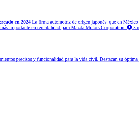
ercado en 2024
La firma automotriz de origen japonés, que en México es
más importante en rentabilidad para Mazda Motors Corporation.
3 m
entos precisos y funcionalidad para la vida civil. Destacan su óptima v