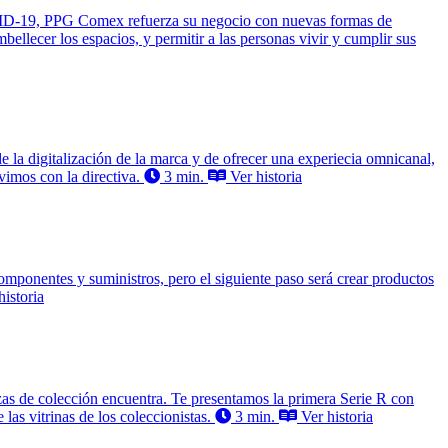
ID-19, PPG Comex refuerza su negocio con nuevas formas de
ellecer los espacios, y permitir a las personas vivir y cumplir sus
e la digitalización de la marca y de ofrecer una experiecia omnicanal,
vimos con la directiva.
3 min.
Ver historia
mponentes y suministros, pero el siguiente paso será crear productos
istoria
zas de colección encuentra. Te presentamos la primera Serie R con
as vitrinas de los coleccionistas.
3 min.
Ver historia