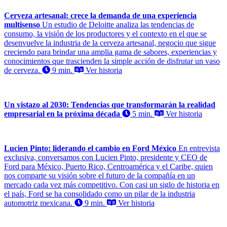
Cerveza artesanal: crece la demanda de una experiencia
multisenso
Un estudio de Deloitte analiza las tendencias de
consumo, la visión de los productores y el contexto en el que se
desenvuelve la industria de la cerveza artesanal, negocio que sigue
creciendo para brindar una amplia gama de sabores, experiencias y
conocimientos que trascienden la simple acción de disfrutar un vaso
de cerveza.
9 min.
Ver historia
Un vistazo al 2030: Tendencias que transformarán la realidad
empresarial en la próxima década
5 min.
Ver historia
Lucien Pinto: liderando el cambio en Ford México
En entrevista
exclusiva, conversamos con Lucien Pinto, presidente y CEO de
Ford para México, Puerto Rico, Centroamérica y el Caribe, quien
nos comparte su visión sobre el futuro de la compañía en un
mercado cada vez más competitivo. Con casi un siglo de historia en
el país, Ford se ha consolidado como un pilar de la industria
automotriz mexicana.
9 min.
Ver historia