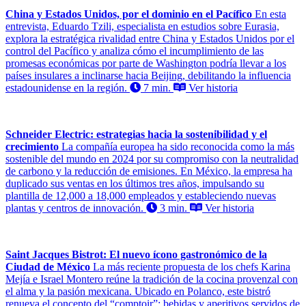
China y Estados Unidos, por el dominio en el Pacífico
En esta
entrevista, Eduardo Tzili, especialista en estudios sobre Eurasia,
explora la estratégica rivalidad entre China y Estados Unidos por el
control del Pacífico y analiza cómo el incumplimiento de las
promesas económicas por parte de Washington podría llevar a los
países insulares a inclinarse hacia Beijing, debilitando la influencia
estadounidense en la región.
7 min.
Ver historia
Schneider Electric: estrategias hacia la sostenibilidad y el
crecimiento
La compañía europea ha sido reconocida como la más
sostenible del mundo en 2024 por su compromiso con la neutralidad
de carbono y la reducción de emisiones. En México, la empresa ha
duplicado sus ventas en los últimos tres años, impulsando su
plantilla de 12,000 a 18,000 empleados y estableciendo nuevas
plantas y centros de innovación.
3 min.
Ver historia
Saint Jacques Bistrot: El nuevo ícono gastronómico de la
Ciudad de México
La más reciente propuesta de los chefs Karina
Mejía e Israel Montero reúne la tradición de la cocina provenzal con
el alma y la pasión mexicana. Ubicado en Polanco, este bistró
renueva el concepto del “comptoir”: bebidas y aperitivos servidos de