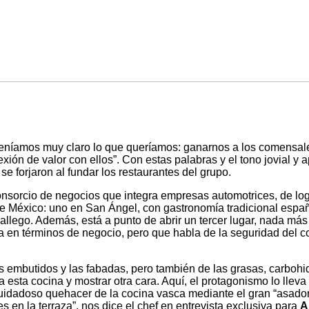
íamos muy claro lo que queríamos: ganarnos a los comensales 
ón de valor con ellos”. Con estas palabras y el tono jovial y ap
se forjaron al fundar los restaurantes del grupo.
sorcio de negocios que integra empresas automotrices, de log
e México: uno en San Ángel, con gastronomía tradicional españo
gallego. Además, está a punto de abrir un tercer lugar, nada m
ra en términos de negocio, pero que habla de la seguridad del c
 embutidos y las fabadas, pero también de las grasas, carbohidr
esta cocina y mostrar otra cara. Aquí, el protagonismo lo lleva 
cuidadoso quehacer de la cocina vasca mediante el gran “asador
 en la terraza”, nos dice el chef en entrevista exclusiva para
A