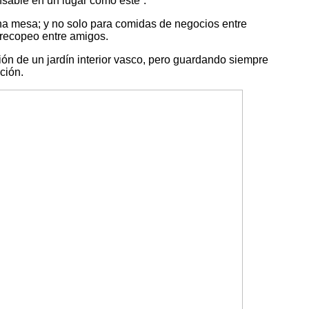
sable en un lugar como este”.
una mesa; y no solo para comidas de negocios entre
precopeo entre amigos.
sión de un jardín interior vasco, pero guardando siempre
ción.