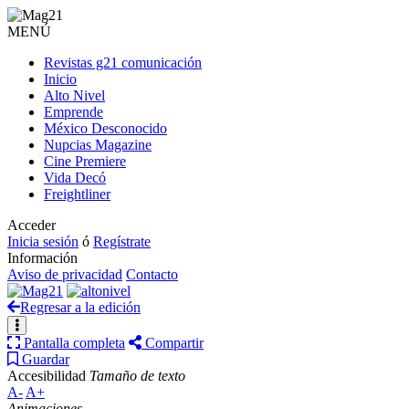
MENÚ
Revistas g21 comunicación
Inicio
Alto Nivel
Emprende
México Desconocido
Nupcias Magazine
Cine Premiere
Vida Decó
Freightliner
Acceder
Inicia sesión
ó
Regístrate
Información
Aviso de privacidad
Contacto
Regresar a la edición
Pantalla completa
Compartir
Guardar
Accesibilidad
Tamaño de texto
A-
A+
Animaciones