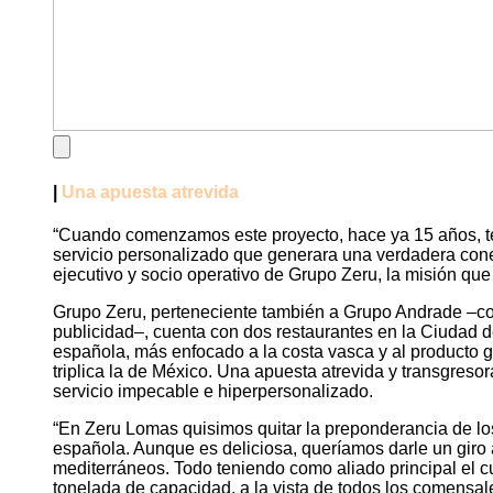
|
Una apuesta atrevida
“Cuando comenzamos este proyecto, hace ya 15 años, ten
servicio personalizado que generara una verdadera conexi
ejecutivo y socio operativo de Grupo Zeru, la misión que 
Grupo Zeru, perteneciente también a Grupo Andrade –con
publicidad–, cuenta con dos restaurantes en la Ciudad d
española, más enfocado a la costa vasca y al producto 
triplica la de México. Una apuesta atrevida y transgreso
servicio impecable e hiperpersonalizado.
“En Zeru Lomas quisimos quitar la preponderancia de los
española. Aunque es deliciosa, queríamos darle un giro a 
mediterráneos. Todo teniendo como aliado principal el 
tonelada de capacidad, a la vista de todos los comensales