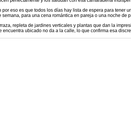
ocen perfectamente y los saludan con esa camaradería indispen
por eso es que todos los días hay lista de espera para tener 
 de semana, para una cena romántica en pareja o una noche de 
raza, repleta de jardines verticales y plantas que dan la impre
se encuentra ubicado no da a la calle, lo que confirma esa discre