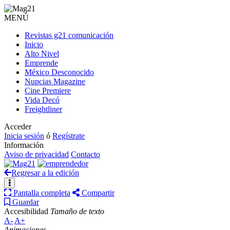
MENÚ
Revistas g21 comunicación
Inicio
Alto Nivel
Emprende
México Desconocido
Nupcias Magazine
Cine Premiere
Vida Decó
Freightliner
Acceder
Inicia sesión
ó
Regístrate
Información
Aviso de privacidad
Contacto
Regresar a la edición
Pantalla completa
Compartir
Guardar
Accesibilidad
Tamaño de texto
A-
A+
Animaciones