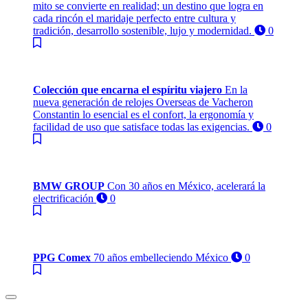
mito se convierte en realidad; un destino que logra en
cada rincón el maridaje perfecto entre cultura y
tradición, desarrollo sostenible, lujo y modernidad.
0
Colección que encarna el espíritu viajero
En la
nueva generación de relojes Overseas de Vacheron
Constantin lo esencial es el confort, la ergonomía y
facilidad de uso que satisface todas las exigencias.
0
BMW GROUP
Con 30 años en México, acelerará la
electrificación
0
PPG Comex
70 años embelleciendo México
0