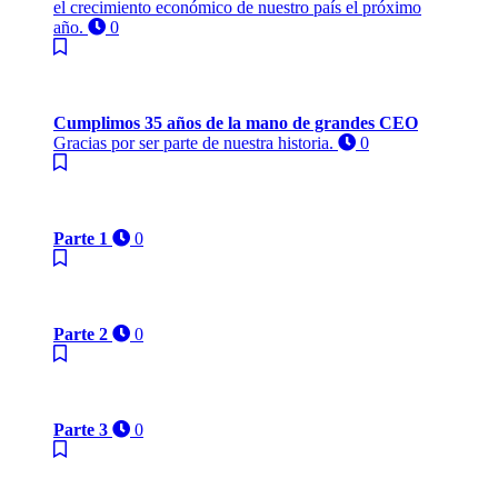
el crecimiento económico de nuestro país el próximo
año.
0
Cumplimos 35 años de la mano de grandes CEO
Gracias por ser parte de nuestra historia.
0
Parte 1
0
Parte 2
0
Parte 3
0