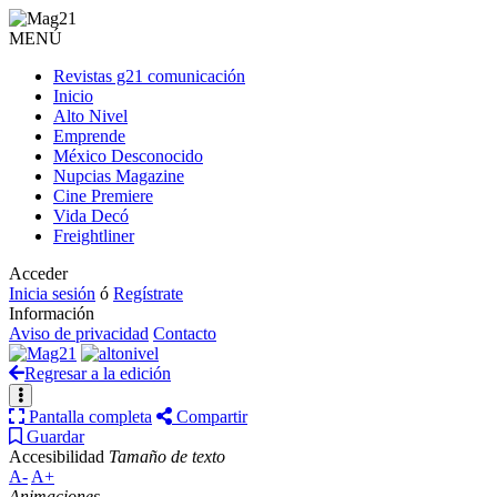
MENÚ
Revistas g21 comunicación
Inicio
Alto Nivel
Emprende
México Desconocido
Nupcias Magazine
Cine Premiere
Vida Decó
Freightliner
Acceder
Inicia sesión
ó
Regístrate
Información
Aviso de privacidad
Contacto
Regresar a la edición
Pantalla completa
Compartir
Guardar
Accesibilidad
Tamaño de texto
A-
A+
Animaciones