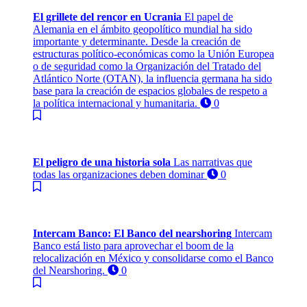
El grillete del rencor en Ucrania
El papel de
Alemania en el ámbito geopolítico mundial ha sido
importante y determinante. Desde la creación de
estructuras político-económicas como la Unión Europea
o de seguridad como la Organización del Tratado del
Atlántico Norte (OTAN), la influencia germana ha sido
base para la creación de espacios globales de respeto a
la política internacional y humanitaria.
0
El peligro de una historia sola
Las narrativas que
todas las organizaciones deben dominar
0
Intercam Banco: El Banco del nearshoring
Intercam
Banco está listo para aprovechar el boom de la
relocalización en México y consolidarse como el Banco
del Nearshoring.
0