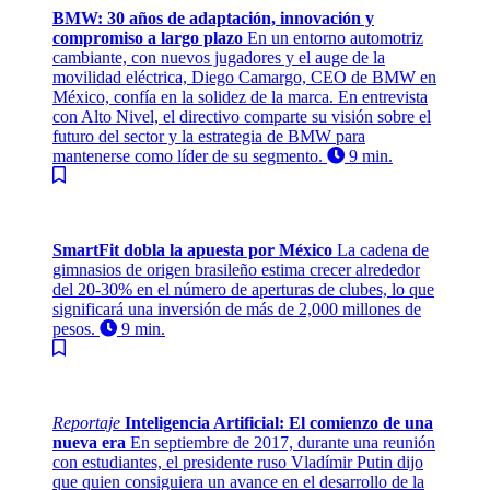
BMW: 30 años de adaptación, innovación y
compromiso a largo plazo
En un entorno automotriz
cambiante, con nuevos jugadores y el auge de la
movilidad eléctrica, Diego Camargo, CEO de BMW en
México, confía en la solidez de la marca. En entrevista
con Alto Nivel, el directivo comparte su visión sobre el
futuro del sector y la estrategia de BMW para
mantenerse como líder de su segmento.
9 min.
SmartFit dobla la apuesta por México
La cadena de
gimnasios de origen brasileño estima crecer alrededor
del 20-30% en el número de aperturas de clubes, lo que
significará una inversión de más de 2,000 millones de
pesos.
9 min.
Reportaje
Inteligencia Artificial: El comienzo de una
nueva era
En septiembre de 2017, durante una reunión
con estudiantes, el presidente ruso Vladímir Putin dijo
que quien consiguiera un avance en el desarrollo de la