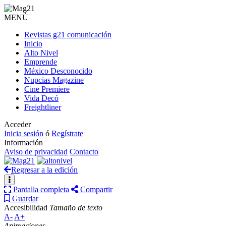
MENÚ
Revistas g21 comunicación
Inicio
Alto Nivel
Emprende
México Desconocido
Nupcias Magazine
Cine Premiere
Vida Decó
Freightliner
Acceder
Inicia sesión
ó
Regístrate
Información
Aviso de privacidad
Contacto
Regresar a la edición
Pantalla completa
Compartir
Guardar
Accesibilidad
Tamaño de texto
A-
A+
Animaciones