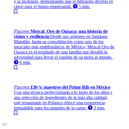
y la inclusión, demostrando que el liderazgo diverso es
clave para el futuro empresarial.
5 min.
Placeres
Mezcal, Oro de Oaxaca: una historia de
visión y resiliencia
Desde sus orígenes en Santiago
Matatlán, hasta su consolidación como uno de los
mezcales más emblemáticos de México, Mezcal Oro de
Oaxaca es el resultado de una familia que desafió la
adversidad para llevar el espíritu de su tierra al mundo.
6 min.
Placeres
Elly’s: maestros del Prime Rib en México
Con una técnica perfeccionada a lo largo de los años y
una selección de ingredientes de la más alta calidad,
este restaurante en Polanco ofrece una experiencia
inigualable para los amantes de la carne.
3 min.