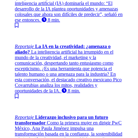
inteligencia artificial (IA) dominaría el mundo: “El
desarrollo de la IA plantea oportunidades y amenazas
colosales que ahora son difíciles de predecir”, señaló en
ese entonces.
8 min.
Reportaje
La IA en la creatividad: ¿amenaza o
aliado?
La inteligencia artificial ha irrumpido en el
mundo de la creatividad, el marketing y la
comunicación, despertando tanto entusiasmo como
escepticismo. ¿Es una herramienta que potencia el
talento humano o una amenaza para la industria? En
esta conversación, el destacado creativo mexicano Pico
Covarrubias analiza los mitos, realidades y
oportunidades de la IA.
8 min.
Reportaje
Liderazgo inclusivo para un futuro
transformador
Como la primera mujer en dirigir PwC
México, Ana Paula Jiménez impulsa una
transformación basada en la confianza, la sostenibilidad