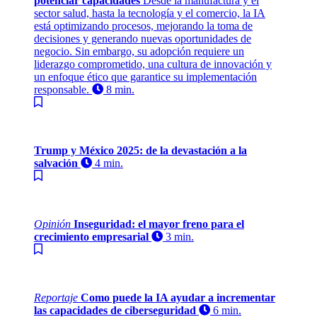
potenciar capacidades
Desde la manufactura y el
sector salud, hasta la tecnología y el comercio, la IA
está optimizando procesos, mejorando la toma de
decisiones y generando nuevas oportunidades de
negocio. Sin embargo, su adopción requiere un
liderazgo comprometido, una cultura de innovación y
un enfoque ético que garantice su implementación
responsable.
8 min.
Trump y México 2025: de la devastación a la
salvación
4 min.
Opinión
Inseguridad: el mayor freno para el
crecimiento empresarial
3 min.
Reportaje
Como puede la IA ayudar a incrementar
las capacidades de ciberseguridad
6 min.