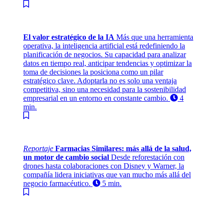
El valor estratégico de la IA
Más que una herramienta
operativa, la inteligencia artificial está redefiniendo la
planificación de negocios. Su capacidad para analizar
datos en tiempo real, anticipar tendencias y optimizar la
toma de decisiones la posiciona como un pilar
estratégico clave. Adoptarla no es solo una ventaja
competitiva, sino una necesidad para la sostenibilidad
empresarial en un entorno en constante cambio.
4
min.
Reportaje
Farmacias Similares: más allá de la salud,
un motor de cambio social
Desde reforestación con
drones hasta colaboraciones con Disney y Warner, la
compañía lidera iniciativas que van mucho más allá del
negocio farmacéutico.
5 min.