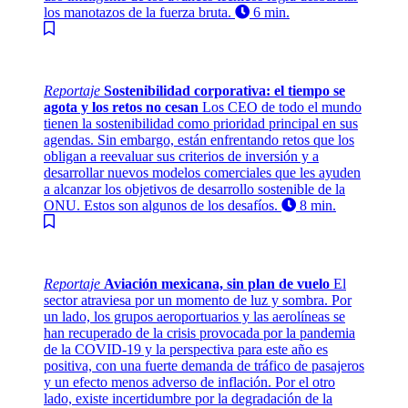
los manotazos de la fuerza bruta.
6 min.
Reportaje
Sostenibilidad corporativa: el tiempo se
agota y los retos no cesan
Los CEO de todo el mundo
tienen la sostenibilidad como prioridad principal en sus
agendas. Sin embargo, están enfrentando retos que los
obligan a reevaluar sus criterios de inversión y a
desarrollar nuevos modelos comerciales que les ayuden
a alcanzar los objetivos de desarrollo sostenible de la
ONU. Estos son algunos de los desafíos.
8 min.
Reportaje
Aviación mexicana, sin plan de vuelo
El
sector atraviesa por un momento de luz y sombra. Por
un lado, los grupos aeroportuarios y las aerolíneas se
han recuperado de la crisis provocada por la pandemia
de la COVID-19 y la perspectiva para este año es
positiva, con una fuerte demanda de tráfico de pasajeros
y un efecto menos adverso de inflación. Por el otro
lado, existe incertidumbre por la degradación de la