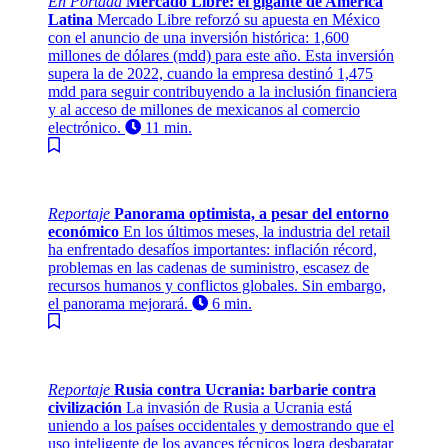
En Portada
Mercado Libre: el gigante de América
Latina
Mercado Libre reforzó su apuesta en México
con el anuncio de una inversión histórica: 1,600
millones de dólares (mdd) para este año. Esta inversión
supera la de 2022, cuando la empresa destinó 1,475
mdd para seguir contribuyendo a la inclusión financiera
y al acceso de millones de mexicanos al comercio
electrónico.
11 min.
Reportaje
Panorama optimista, a pesar del entorno
económico
En los últimos meses, la industria del retail
ha enfrentado desafíos importantes: inflación récord,
problemas en las cadenas de suministro, escasez de
recursos humanos y conflictos globales. Sin embargo,
el panorama mejorará.
6 min.
Reportaje
Rusia contra Ucrania: barbarie contra
civilización
La invasión de Rusia a Ucrania está
uniendo a los países occidentales y demostrando que el
uso inteligente de los avances técnicos logra desbaratar