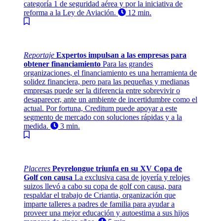
categoría 1 de seguridad aérea y por la iniciativa de
reforma a la Ley de Aviación.
12 min.
Reportaje
Expertos impulsan a las empresas para
obtener financiamiento
Para las grandes
organizaciones, el financiamiento es una herramienta de
solidez financiera, pero para las pequeñas y medianas
empresas puede ser la diferencia entre sobrevivir o
desaparecer, ante un ambiente de incertidumbre como el
actual. Por fortuna, Creditum puede apoyar a este
segmento de mercado con soluciones rápidas y a la
medida.
3 min.
Placeres
Peyrelongue triunfa en su XV Copa de
Golf con causa
La exclusiva casa de joyería y relojes
suizos llevó a cabo su copa de golf con causa, para
respaldar el trabajo de Criantia, organización que
imparte talleres a padres de familia para ayudar a
proveer una mejor educación y autoestima a sus hijos