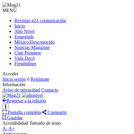
MENÚ
Revistas g21 comunicación
Inicio
Alto Nivel
Emprende
México Desconocido
Nupcias Magazine
Cine Premiere
Vida Decó
Freightliner
Acceder
Inicia sesión
ó
Regístrate
Información
Aviso de privacidad
Contacto
Regresar a la edición
Pantalla completa
Compartir
Guardar
Accesibilidad
Tamaño de texto
A-
A+
Animaciones