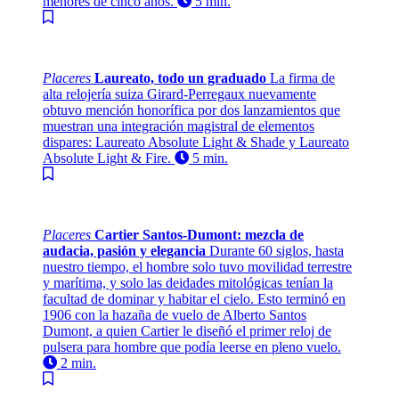
menores de cinco años.
5 min.
Placeres
Laureato, todo un graduado
La firma de
alta relojería suiza Girard-Perregaux nuevamente
obtuvo mención honorífica por dos lanzamientos que
muestran una integración magistral de elementos
dispares: Laureato Absolute Light & Shade y Laureato
Absolute Light & Fire.
5 min.
Placeres
Cartier Santos-Dumont: mezcla de
audacia, pasión y elegancia
Durante 60 siglos, hasta
nuestro tiempo, el hombre solo tuvo movilidad terrestre
y marítima, y solo las deidades mitológicas tenían la
facultad de dominar y habitar el cielo. Esto terminó en
1906 con la hazaña de vuelo de Alberto Santos
Dumont, a quien Cartier le diseñó el primer reloj de
pulsera para hombre que podía leerse en pleno vuelo.
2 min.