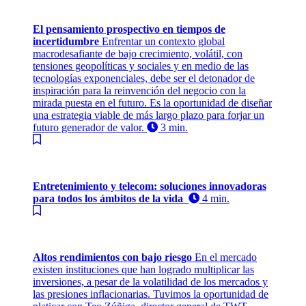
El pensamiento prospectivo en tiempos de
incertidumbre
Enfrentar un contexto global
macrodesafiante de bajo crecimiento, volátil, con
tensiones geopolíticas y sociales y en medio de las
tecnologías exponenciales, debe ser el detonador de
inspiración para la reinvención del negocio con la
mirada puesta en el futuro. Es la oportunidad de diseñar
una estrategia viable de más largo plazo para forjar un
futuro generador de valor.
3 min.
Entretenimiento y telecom: soluciones innovadoras
para todos los ámbitos de la vida
4 min.
Altos rendimientos con bajo riesgo
En el mercado
existen instituciones que han logrado multiplicar las
inversiones, a pesar de la volatilidad de los mercados y
las presiones inflacionarias. Tuvimos la oportunidad de