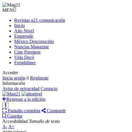
MENÚ
Revistas g21 comunicación
Inicio
Alto Nivel
Emprende
México Desconocido
Nupcias Magazine
Cine Premiere
Vida Decó
Freightliner
Acceder
Inicia sesión
ó
Regístrate
Información
Aviso de privacidad
Contacto
Regresar a la edición
Pantalla completa
Compartir
Guardar
Accesibilidad
Tamaño de texto
A-
A+
Animaciones