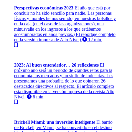
Perspectivas económicas 2023
El año que está por
concluir no ha sido sencillo para nadie. Las personas
físicas y morales hemos sentido, en nuestros bolsillos y
en la caja (en el caso de las organizaciones), una
minusvalía en los ingresos a los que estábamos
acostumbrados en años previos. (El reportaje completo
en la versión impresa de Alto Nivel)
12 min.
2023: Al buen entendedor… 26 reflexiones
El
próximo año será un periodo de grandes retos para la
economía, los mercados y un sinfín de industrias. Les
presentamos una probadita de lo que opinaron 26
destacados directivos al respecto. El artículo completo
esta disponible en la versión impresa de la revista Alto
Nivel.
6 min.
Brickell Miami: una inversión inteligente
El barrio
de Brickell, en Miami, se ha convertido en el destino